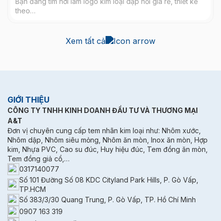
Bạn đang tìm nơi làm logo kim loại dập nổi giá rẻ, thiết kế
theo…
Xem tất cả
GIỚI THIỆU
CÔNG TY TNHH KINH DOANH ĐẦU TƯ VÀ THƯƠNG MẠI
A&T
Đơn vị chuyên cung cấp tem nhãn kim loại như: Nhôm xước,
Nhôm dập, Nhôm siêu mỏng, Nhôm ăn mòn, Inox ăn mòn, Hợp
kim, Nhựa PVC, Cao su đúc, Huy hiệu đúc, Tem đồng ăn mòn,
Tem đồng giả cổ,…
0317140077
Số 101 Đường Số 08 KDC Cityland Park Hills, P. Gò Vấp,
TP.HCM
Số 383/3/30 Quang Trung, P. Gò Vấp, TP. Hồ Chí Minh
0907 163 319