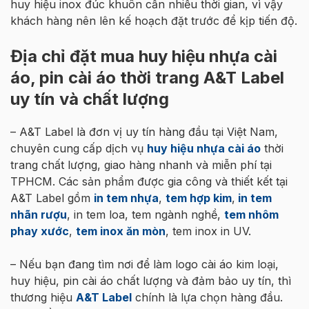
huy hiệu inox đúc khuôn cần nhiều thời gian, vì vậy
khách hàng nên lên kế hoạch đặt trước để kịp tiến độ.
Địa chỉ đặt mua huy hiệu nhựa cài
áo, pin cài áo thời trang A&T Label
uy tín và chất lượng
– A&T Label là đơn vị uy tín hàng đầu tại Việt Nam,
chuyên cung cấp dịch vụ
huy hiệu nhựa cài áo
thời
trang chất lượng, giao hàng nhanh và miễn phí tại
TPHCM. Các sản phẩm được gia công và thiết kết tại
A&T Label gồm
in tem nhựa
,
tem hợp kim
,
in tem
nhãn rượu
, in tem loa, tem ngành nghề,
tem nhôm
phay xước
,
tem inox ăn mòn
, tem inox in UV.
– Nếu bạn đang tìm nơi để làm logo cài áo kim loại,
huy hiệu, pin cài áo chất lượng và đảm bảo uy tín, thì
thương hiệu
A&T Label
chính là lựa chọn hàng đầu.