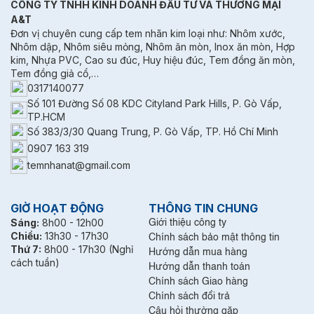
CÔNG TY TNHH KINH DOANH ĐẦU TƯ VÀ THƯƠNG MẠI
A&T
Đơn vị chuyên cung cấp tem nhãn kim loại như: Nhôm xước,
Nhôm dập, Nhôm siêu mỏng, Nhôm ăn mòn, Inox ăn mòn, Hợp
kim, Nhựa PVC, Cao su đúc, Huy hiệu đúc, Tem đồng ăn mòn,
Tem đồng giả cổ,…
0317140077
Số 101 Đường Số 08 KDC Cityland Park Hills, P. Gò Vấp,
TP.HCM
Số 383/3/30 Quang Trung, P. Gò Vấp, TP. Hồ Chí Minh
0907 163 319
temnhanat@gmail.com
GIỜ HOẠT ĐỘNG
THÔNG TIN CHUNG
Sáng:
8h00 - 12h00
Giới thiệu công ty
Chiều:
13h30 - 17h30
Chính sách bảo mật thông tin
Thứ 7:
8h00 - 17h30 (Nghỉ
Hướng dẫn mua hàng
cách tuần)
Hướng dẫn thanh toán
Chính sách Giao hàng
Chính sách đổi trả
Câu hỏi thường gặp