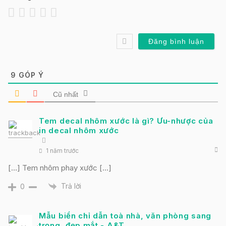
9
GÓP Ý
Cũ nhất
Tem decal nhôm xước là gì? Ưu-nhược của
in decal nhôm xước
1 năm trước
[…] Tem nhôm phay xước […]
Trả lời
0
Mẫu biển chỉ dẫn toà nhà, văn phòng sang
trọng, đẹp mắt - A&T