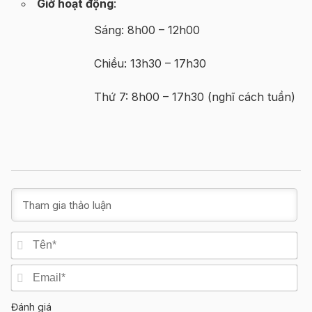
Giờ hoạt động
:
Sáng: 8h00 – 12h00
Chiều: 13h30 – 17h30
Thứ 7: 8h00 – 17h30 (nghĩ cách tuần)
Tê
Em
Đánh giá