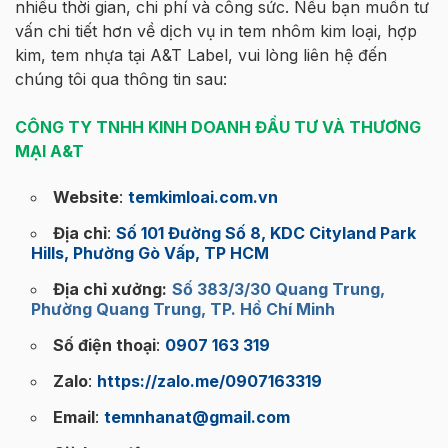
nhiều thời gian, chi phí và công sức. Nếu bạn muốn tư
vấn chi tiết hơn về dịch vụ in tem nhôm kim loại, hợp
kim, tem nhựa tại A&T Label, vui lòng liên hệ đến
chúng tôi qua thông tin sau:
CÔNG TY TNHH KINH DOANH ĐẦU TƯ VÀ THƯƠNG
MẠI A&T
Website
:
temkimloai.com.vn
Địa chỉ
:
Số 101 Đường Số 8, KDC Cityland Park
Hills, Phường Gò Vấp, TP HCM
Địa chỉ xưởng:
Số 383/3/30 Quang Trung,
Phường Quang Trung, TP. Hồ Chí Minh
Số điện thoại
:
0907 163 319
Zalo
:
https://zalo.me/0907163319
Email
:
temnhanat@gmail.com