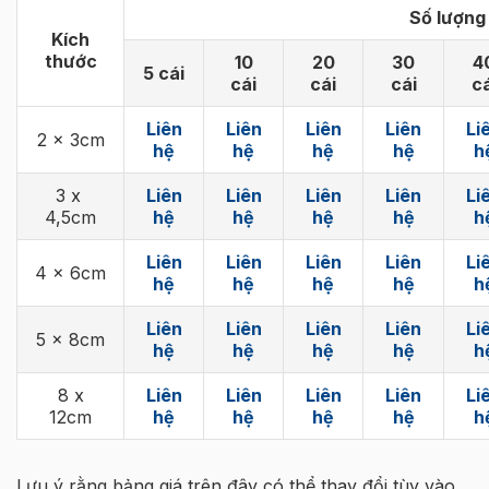
Số lượng
Kích
thước
10
20
30
4
5 cái
cái
cái
cái
cá
Liên
Liên
Liên
Liên
Li
2 x 3cm
hệ
hệ
hệ
hệ
h
3 x
Liên
Liên
Liên
Liên
Li
4,5cm
hệ
hệ
hệ
hệ
h
Liên
Liên
Liên
Liên
Li
4 x 6cm
hệ
hệ
hệ
hệ
h
Liên
Liên
Liên
Liên
Li
5 x 8cm
hệ
hệ
hệ
hệ
h
8 x
Liên
Liên
Liên
Liên
Li
12cm
hệ
hệ
hệ
hệ
h
Lưu ý rằng bảng giá trên đây có thể thay đổi tùy vào