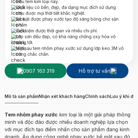
mẫu tem kim loại này.
Chất liệu có bền, đẹp, đa dạng mục đích sử dụng
chịu được mọi thời tiết khắc nghiệt.
Bề mặt được phay xước tạo độ sáng bóng cho sản
phẩm
Tiết kiệm được thời gian và nhiều chi phí.
Lớp sơn đều đẹp, có khả năng chống oxy hóa vô
cùng tốt.
Mặt sau tem nhôm phay xước sử dụng lớp keo 3M vô
cùng chắc chắn.
0907 163 319
Hỗ trợ tư vấn
Mô tả sản phẩm
Nhận xét khách hàng
Chính sách
Lưu ý khi đặ
Tem nhôm phay xước
kim loại là một giải pháp thông
minh và độc đáo được nhiều doanh nghiệp lựa chọn
với mục đích tạo điểm nhấn cho sản phẩm đang kinh
doanh. Áp dụng công nghệ phay xước bề mặt sau đó