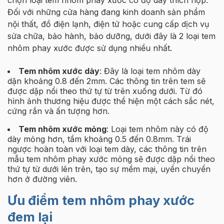
chọn loại tem nhôm phay xước có độ dày thích hợp.
Đối với những cửa hàng đang kinh doanh sản phẩm
nội thất, đồ điện lạnh, điện tử hoặc cung cấp dịch vụ
sửa chữa, bảo hành, bảo dưỡng, dưới đây là 2 loại tem
nhôm phay xước được sử dụng nhiều nhất.
Tem nhôm xước dày
: Đây là loại tem nhôm dày
dặn khoảng 0.8 đến 2mm. Các thông tin trên tem sẽ
được dập nổi theo thứ tự từ trên xuống dưới. Từ đó
hình ảnh thương hiệu được thể hiện một cách sắc nét,
cứng rắn và ấn tượng hơn.
Tem nhôm xước mỏng
: Loại tem nhôm này có độ
dày mỏng hơn, tầm khoảng 0.5 đến 0.8mm. Trái
ngược hoàn toàn với loại tem dày, các thông tin trên
mẫu tem nhôm phay xước mỏng sẽ được dập nổi theo
thứ tự từ dưới lên trên, tạo sự mềm mại, uyển chuyển
hơn ở đường viên.
Ưu điểm tem nhôm phay xước
đem lại