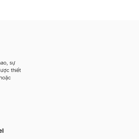
hao, sự
ược thiết
 hoặc
el