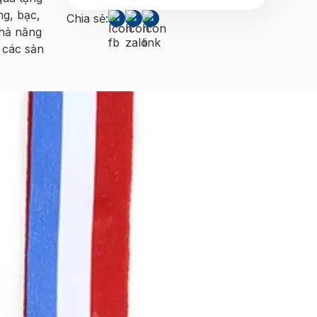
ng, bạc,
Chia sẻ:
khả năng
ề các sản