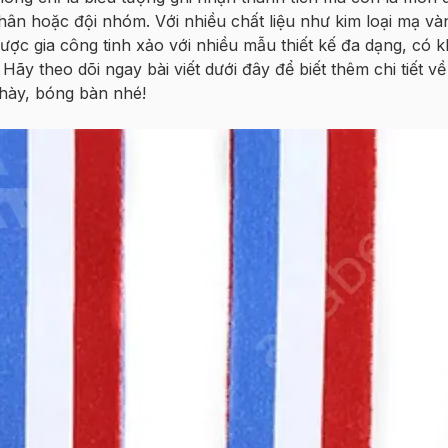
nhân hoặc đội nhóm. Với nhiều chất liệu như kim loại mạ và
ợc gia công tinh xảo với nhiều mẫu thiết kế đa dạng, có 
Hãy theo dõi ngay bài viết dưới đây để biết thêm chi tiết v
hày, bóng bàn nhé!