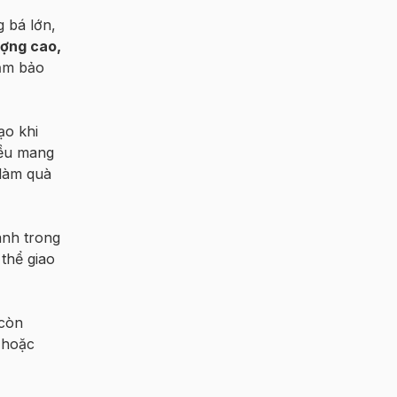
g bá lớn,
ượng cao,
đảm bảo
ạo khi
đều mang
 làm quà
anh trong
thể giao
 còn
 hoặc