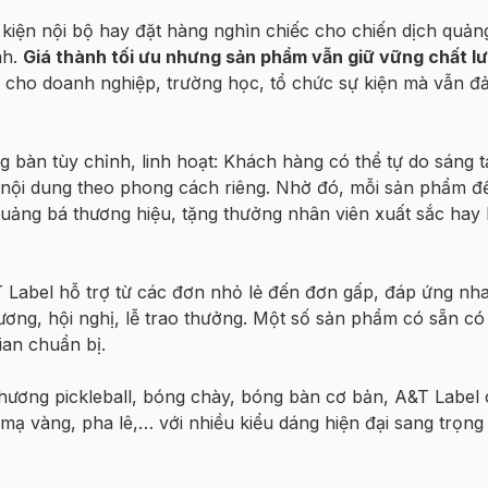
ự kiện nội bộ hay đặt hàng nghìn chiếc cho chiến dịch quản
nh.
Giá thành tối ưu nhưng sản phẩm vẫn giữ vững chất l
ệm cho doanh nghiệp, trường học, tổ chức sự kiện mà vẫn 
g bàn tùy chỉnh, linh hoạt: Khách hàng có thể tự do sáng t
ay nội dung theo phong cách riêng. Nhờ đó, mỗi sản phẩm 
ảng bá thương hiệu, tặng thưởng nhân viên xuất sắc hay
 Label hỗ trợ từ các đơn nhỏ lẻ đến đơn gấp, đáp ứng nh
ương, hội nghị, lễ trao thưởng. Một số sản phẩm có sẵn có 
ian chuẩn bị.
hương pickleball, bóng chày, bóng bàn cơ bản, A&T Label
mạ vàng, pha lê,… với nhiều kiểu dáng hiện đại sang trọng