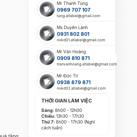
Mr Thanh Tùng
0969 707 107
tung.atlabel@gmail.com
Ms Duyên Lành
0931 802 801
nvkd01.atlabel@gmail.com
Mr Văn Hoàng
0909 810 871
tranvanhoang.atlabel@gmail.com
Mr Đức Trí
0938 879 871
nvkd02.atlabel@gmail.com
THỜI GIAN LÀM VIỆC
Sáng:
8h00 - 12h00
Chiều:
13h30 - 17h30
Thứ 7:
8h00 - 17h30 (Nghĩ
cách tuần)
quà tặng