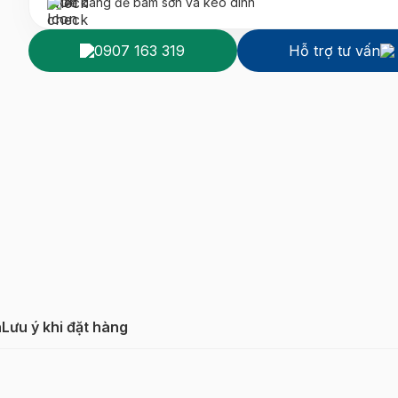
Dễ dàng để bám sơn và keo dính
0907 163 319
Hỗ trợ tư vấn
h
Lưu ý khi đặt hàng