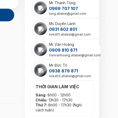
Mr Thanh Tùng
0969 707 107
tung.atlabel@gmail.com
Ms Duyên Lành
0931 802 801
nvkd01.atlabel@gmail.com
Mr Văn Hoàng
0909 810 871
tranvanhoang.atlabel@gmail.com
Mr Đức Trí
0938 879 871
nvkd02.atlabel@gmail.com
THỜI GIAN LÀM VIỆC
Sáng:
8h00 - 12h00
Chiều:
13h30 - 17h30
Thứ 7:
8h00 - 17h30 (Nghĩ
cách tuần)