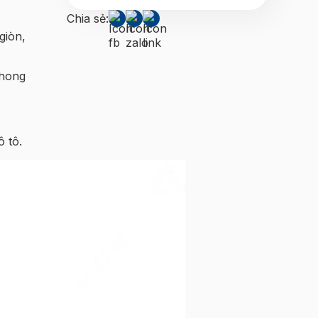
Chia sẻ:
giòn,
phong
 tô.