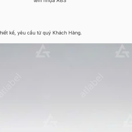
tem nhựa ABS
hiết kế, yêu cầu từ quý Khách Hàng.