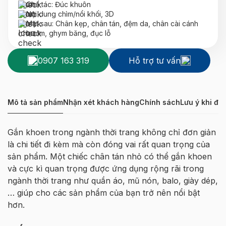
Chế tác: Đúc khuôn
Nội dung chìm/nổi khối, 3D
Mặt sau: Chân kẹp, chân tán, đệm da, chân cài cánh
bướm, ghym băng, đục lỗ
0907 163 319
Hỗ trợ tư vấn
Mô tả sản phẩm
Nhận xét khách hàng
Chính sách
Lưu ý khi đặ
Gắn khoen trong ngành thời trang không chỉ đơn giản
là chi tiết đi kèm mà còn đóng vai rất quan trọng của
sản phẩm. Một chiếc chân tán nhỏ có thể gắn khoen
và cực kì quan trọng được ứng dụng rộng rãi trong
ngành thời trang như quần áo, mũ nón, balo, giày dép,
… giúp cho các sản phẩm của bạn trở nên nổi bật
hơn.