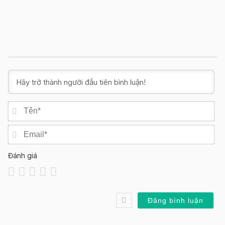
Tê
Em
Đánh giá