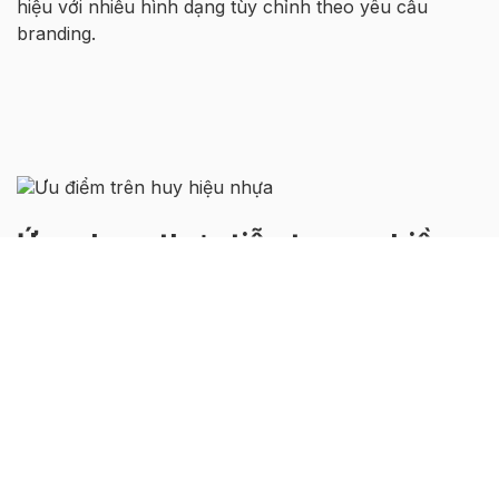
hiệu với nhiều hình dạng tùy chỉnh theo yêu cầu
branding.
Ứng dụng thực tiễn trong nhiều
lĩnh vực
– Sự kiện và hội nghị: Dùng làm huy hiệu đại biểu giúp
nhận diện, tạo sự chuyên nghiệp và thống nhất.
– Chương trình marketing và quảng bá thương hiệu:
Gắn logo, khẩu hiệu lên huy hiệu để tăng độ nhận biết
thương hiệu.