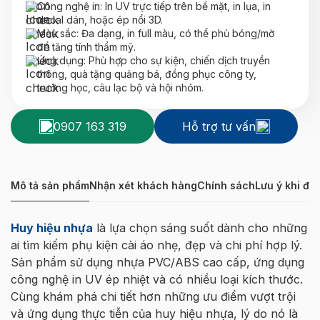
Công nghệ in: In UV trực tiếp trên bề mặt, in lụa, in
decal dán, hoặc ép nổi 3D.
Màu sắc: Đa dạng, in full màu, có thể phủ bóng/mờ
để tăng tính thẩm mỹ.
Ứng dụng: Phù hợp cho sự kiện, chiến dịch truyền
thông, quà tặng quảng bá, đồng phục công ty,
trường học, câu lạc bộ và hội nhóm.
0907 163 319
Hỗ trợ tư vấn
Mô tả sản phẩm
Nhận xét khách hàng
Chính sách
Lưu ý khi đặ
Huy hiệu nhựa
là lựa chọn sáng suốt dành cho những
ai tìm kiếm phụ kiện cài áo nhẹ, đẹp và chi phí hợp lý.
Sản phẩm sử dụng nhựa PVC/ABS cao cấp, ứng dụng
công nghệ in UV ép nhiệt và có nhiều loại kích thước.
Cùng khám phá chi tiết hơn những ưu điểm vượt trội
và ứng dụng thực tiễn của huy hiệu nhựa, lý do nó là