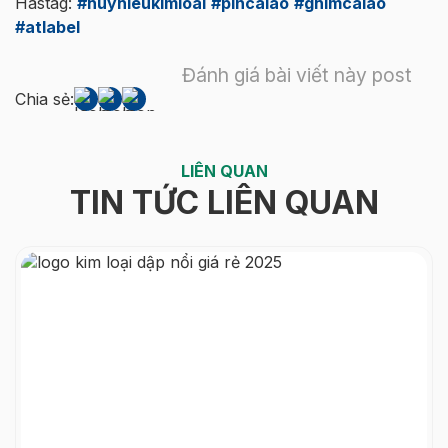
Hastag:
#huyhieukimloai
#pincaiao
#ghimcaiao
#atlabel
Đánh giá bài viết này post
Chia sẻ:
LIÊN QUAN
TIN TỨC LIÊN QUAN