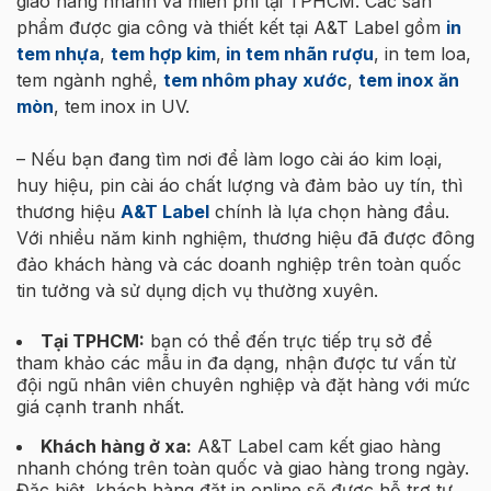
giao hàng nhanh và miễn phí tại TPHCM. Các sản
phẩm được gia công và thiết kết tại A&T Label gồm
in
tem nhựa
,
tem hợp kim
,
in tem nhãn rượu
, in tem loa,
tem ngành nghề,
tem nhôm phay xước
,
tem inox ăn
mòn
, tem inox in UV.
– Nếu bạn đang tìm nơi để làm logo cài áo kim loại,
huy hiệu, pin cài áo chất lượng và đảm bảo uy tín, thì
thương hiệu
A&T Label
chính là lựa chọn hàng đầu.
Với nhiều năm kinh nghiệm, thương hiệu đã được đông
đảo khách hàng và các doanh nghiệp trên toàn quốc
tin tưởng và sử dụng dịch vụ thường xuyên.
Tại TPHCM:
bạn có thể đến trực tiếp trụ sở để
tham khảo các mẫu in đa dạng, nhận được tư vấn từ
đội ngũ nhân viên chuyên nghiệp và đặt hàng với mức
giá cạnh tranh nhất.
Khách hàng ở xa:
A&T Label cam kết giao hàng
nhanh chóng trên toàn quốc và giao hàng trong ngày.
Đặc biệt, khách hàng đặt in online sẽ được hỗ trợ tư