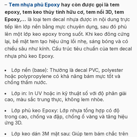
–
Tem nhựa phủ Epoxy
hay còn được gọi là tem
epoxy, tem keo thủy tinh hữu cơ, tem nổi 3D, tem
Epoxy,…
là loại tem decal nhựa được in nội dung trực
tiếp lên lớp nền bằng mực chuyên dụng, sau đó phủ
lên một lớp keo epoxy trong suốt. Khi keo đông cứng
lại, bề mặt tem tạo hiệu ứng lồi nhẹ, sáng bóng và có
chiều sâu như kính. Cấu trúc tiêu chuẩn của tem decal
nhựa phủ keo Epoxy.
Lớp nền (base): Thường là decal PVC, polyester
hoặc polypropylene có khả năng bám mực tốt và
chống thấm nước.
Lớp in: In UV hoặc in kỹ thuật số với độ phân giải
cao, màu sắc trung thực, không lem nhòe.
Lớp phủ keo Epoxy: Lớp nhựa tổng hợp có độ
trong cao, chống va đập, chống ố vàng và tăng hiệu
ứng 3D.
Lớp keo dán 3M mặt sau: Giúp tem bám chắc trên