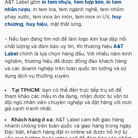
A&T Label gồm
in tem nhựa
,
tem hợp kim
,
in tem
nhãn rượu
, in tem loa, tem ngành nghề, tem nhôm
phay xước, tem inox ăn mòn, tem inox in UV,
huy
chương
,
huy hiệu
, mặt thắt lưng.
– Nếu bạn đang tìm nơi để làm logo kim loại dập nổi
chất lượng và đảm bảo uy tín, thì thương hiệu
A&T
Label
chính là lựa chọn hàng đầu. Với nhiều năm kinh
nghiệm, thương hiệu đã được đông đảo khách hàng
và các doanh nghiệp trên toàn quốc tin tưởng và sử
dụng dịch vụ thường xuyên.
Tại TPHCM:
bạn có thể đến trực tiếp trụ sở để
tham khảo các mẫu in đa dạng, nhận được tư vấn từ
đội ngũ nhân viên chuyên nghiệp và đặt hàng với mức
giá cạnh tranh nhất.
Khách hàng ở xa:
A&T Label cam kết giao hàng
nhanh chóng trên toàn quốc và giao hàng trong ngày.
Đặc biệt, khách hàng đặt in online sẽ được hỗ trợ tư
vấn qua hotline hoặc video call để đảm bảo sản phẩm