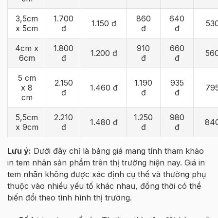
3,5cm
1.700
860
640
1.150 đ
53
x 5cm
đ
đ
đ
4cm x
1.800
910
660
1.200 đ
56
6cm
đ
đ
đ
5 cm
2.150
1.190
935
x 8
1.460 đ
79
đ
đ
đ
cm
5,5cm
2.210
1.250
980
1.480 đ
84
x 9cm
đ
đ
đ
Lưu ý:
Dưới đây chỉ là bảng giá mang tính tham khảo
in tem nhãn sản phẩm trên thị trường hiện nay.
Giá in
tem nhãn không được xác định cụ thể và thường phụ
thuộc vào nhiều yếu tố khác nhau, đồng thời có thể
biến đổi theo tình hình thị trường.