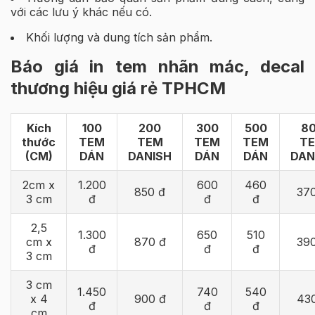
với các lưu ý khác nếu có.
Khối lượng và dung tích sản phẩm.
Báo giá in tem nhãn mác, decal
thương hiệu giá rẻ TPHCM
Kích
100
200
300
500
8
thước
TEM
TEM
TEM
TEM
T
(CM)
DÁN
DANISH
DÁN
DÁN
DAN
2cm x
1.200
600
460
850 đ
37
3 cm
đ
đ
đ
2,5
1.300
650
510
cm x
870 đ
39
đ
đ
đ
3 cm
3 cm
1.450
740
540
x 4
900 đ
43
đ
đ
đ
cm