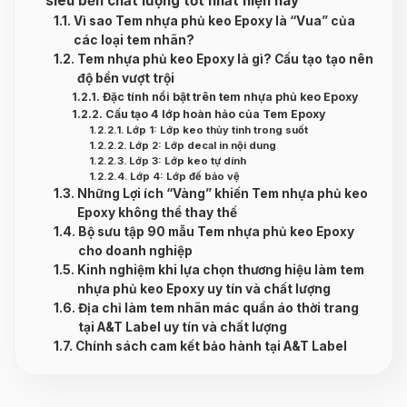
siêu bền chất lượng tốt nhất hiện nay
Vì sao Tem nhựa phủ keo Epoxy là “Vua” của
các loại tem nhãn?
Tem nhựa phủ keo Epoxy là gì? Cấu tạo tạo nên
độ bền vượt trội
Đặc tính nổi bật trên tem nhựa phủ keo Epoxy
Cấu tạo 4 lớp hoàn hảo của Tem Epoxy
Lớp 1: Lớp keo thủy tinh trong suốt
Lớp 2: Lớp decal in nội dung
Lớp 3: Lớp keo tự dính
Lớp 4: Lớp đế bảo vệ
Những Lợi ích “Vàng” khiến Tem nhựa phủ keo
Epoxy không thể thay thế
Bộ sưu tập 90 mẫu Tem nhựa phủ keo Epoxy
cho doanh nghiệp
Kinh nghiệm khi lựa chọn thương hiệu làm tem
nhựa phủ keo Epoxy uy tín và chất lượng
Địa chỉ làm tem nhãn mác quần áo thời trang
tại A&T Label uy tín và chất lượng
Chính sách cam kết bảo hành tại A&T Label