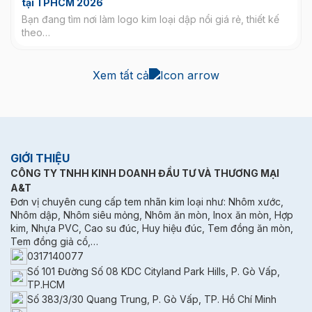
tại TPHCM 2026
Bạn đang tìm nơi làm logo kim loại dập nổi giá rẻ, thiết kế
theo…
Xem tất cả
GIỚI THIỆU
CÔNG TY TNHH KINH DOANH ĐẦU TƯ VÀ THƯƠNG MẠI
A&T
Đơn vị chuyên cung cấp tem nhãn kim loại như: Nhôm xước,
Nhôm dập, Nhôm siêu mỏng, Nhôm ăn mòn, Inox ăn mòn, Hợp
kim, Nhựa PVC, Cao su đúc, Huy hiệu đúc, Tem đồng ăn mòn,
Tem đồng giả cổ,…
0317140077
Số 101 Đường Số 08 KDC Cityland Park Hills, P. Gò Vấp,
TP.HCM
Số 383/3/30 Quang Trung, P. Gò Vấp, TP. Hồ Chí Minh