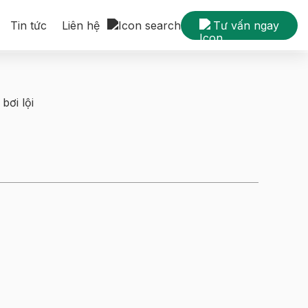
Tin tức
Liên hệ
Tư vấn ngay
bơi lội