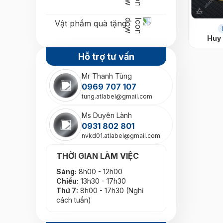
Vật phẩm quà tặng
Huy 
Hỗ trợ tư vấn
Mr Thanh Tùng
0969 707 107
tung.atlabel@gmail.com
Ms Duyên Lành
0931 802 801
nvkd01.atlabel@gmail.com
THỜI GIAN LÀM VIỆC
Sáng:
8h00 - 12h00
Chiều:
13h30 - 17h30
Thứ 7:
8h00 - 17h30 (Nghỉ
cách tuần)