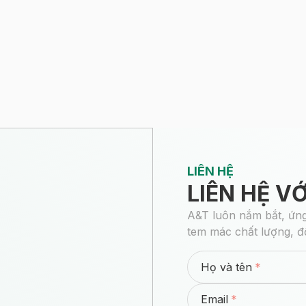
LIÊN HỆ
LIÊN HỆ V
A&T luôn nắm bắt, ứng
tem mác chất lượng, đ
Họ và tên
Email